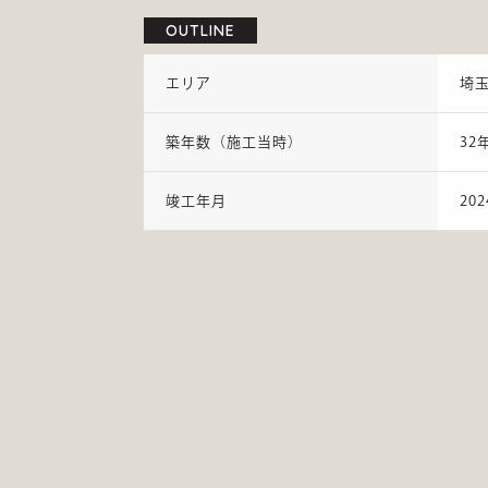
OUTLINE
エリア
埼
築年数（施工当時）
32
竣工年月
20