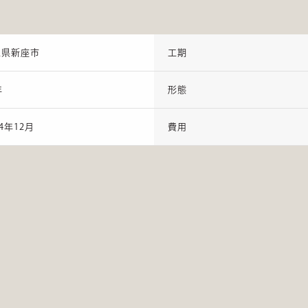
玉県新座市
工期
年
形態
24年12月
費用